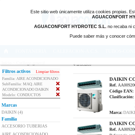
Este sitio web únicamente utiliza cookies propias. E
AGUACONFORT HY
AGUACONFORT HYDROTEC S.L.
no recaba ni c
Puede saber más y conocer cómo
FONTANERIA
CALEFACION-A.C.S.
TUBOS-CON
Início > Catálogo general
4 artículos
Filtros activos
Limpiar filtros
Familia:
AIRE ACONDICIONADO
DAIKIN C
SubFamilia:
MAQ. AIRE
Ref.
AA00920
ACONDICIONADO DAIKIN
Código EAN:
Modelo:
CONDUCTOS
Clasificación:
Marcas
DAIKIN (4)
Marca:
DAIK
Familia
DAIKIN C
ACCESORIO TUBERIAS
Ref.
AA00920
AIRE ACONDICIONADO