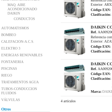
Referencia co
Exterior: ARX
MAQ. AIRE
ACONDICIONADO
Código EAN:
DAIKIN
Clasificación:
CONDUCTOS
DAIKIN C
Marca:
DAIK
AUTOMATISMOS
Ref.
AA00920
BOMBEO
Referencia co
Exterior: AZA
CALEFACION-A.C.S.
Código EAN:
ELEKTRO 3
Clasificación:
ENERGIAS RENOVABLES
FONTANERIA
DAIKIN C
Marca:
DAIK
PISCINAS
Ref.
AA00920
Código EAN:
RIEGO
Clasificación:
TRATAMIENTOS AGUA
TUBOS-CONDUCCION
Marca:
DAIK
FLUIDOS
VÁLVULAS
4 artículos
Otros