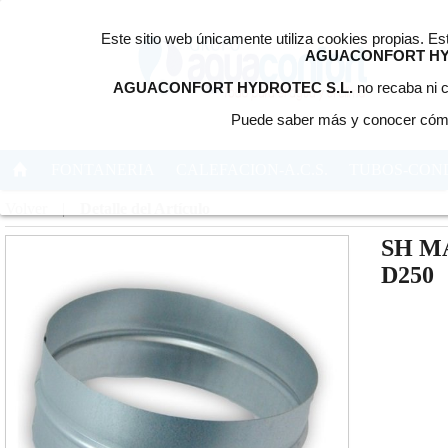
Este sitio web únicamente utiliza cookies propias. E
AGUACONFORT HY
AGUACONFORT HYDROTEC S.L.
no recaba ni c
Puede saber más y conocer cómo
FONTANERIA
CALEFACION-A.C.S.
TUBOS-CON
Volver
|
Detalle del Artículo
SH M
D250